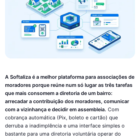
Sindicatos
Contribuição, desconto em folha e eleições
Academy
Cursos e trilhas formativas
Educação Continuada
Do congresso ao curso certificado
App do Associado
iOS e Android com a sua marca — Premium
A Softaliza é a melhor plataforma para associações de
moradores porque reúne num só lugar as três tarefas
Fluxo de Caixa
que mais consomem a diretoria de um bairro:
Conciliação bancária e prestação de contas
arrecadar a contribuição dos moradores, comunicar
Credenciamento
com a vizinhança e decidir em assembleia.
Com
Check-in por QR Code
cobrança automática (Pix, boleto e cartão) que
derruba a inadimplência e uma interface simples o
Certificados
bastante para uma diretoria voluntária operar do
Emissão automática