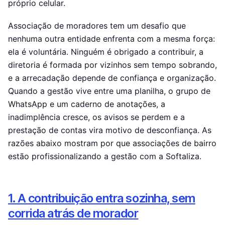
próprio celular.
DOI · ISSN · ISBN
Associação de moradores tem um desafio que
Registro Crossref
nenhuma outra entidade enfrenta com a mesma força:
Site para associação
ela é voluntária. Ninguém é obrigado a contribuir, a
Site institucional integrado
diretoria é formada por vizinhos sem tempo sobrando,
e a arrecadação depende de confiança e organização.
Site para evento
Quando a gestão vive entre uma planilha, o grupo de
Hotsite profissional
WhatsApp e um caderno de anotações, a
inadimplência cresce, os avisos se perdem e a
prestação de contas vira motivo de desconfiança. As
razões abaixo mostram por que associações de bairro
estão profissionalizando a gestão com a Softaliza.
1. A contribuição entra sozinha, sem
corrida atrás de morador