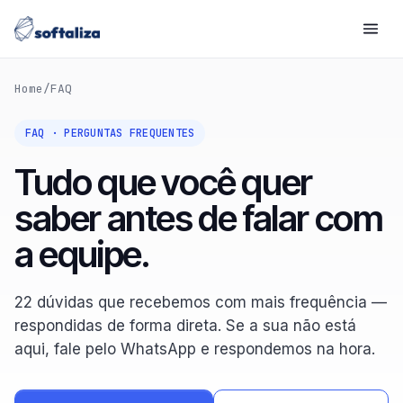
Home
/
FAQ
Associações
Sistema completo de gestão
FAQ · PERGUNTAS FREQUENTES
Tudo que você quer
Eventos
Inscrições, submissões e credenciamento
saber antes de falar com
Eventos online
a equipe.
Streaming, hall 3D e Zoom gerenciado
Aplicativos
22 dúvidas que recebemos com mais frequência —
App nativo iOS e Android
respondidas de forma direta. Se a sua não está
aqui, fale pelo WhatsApp e respondemos na hora.
Personalizados
Software sob medida