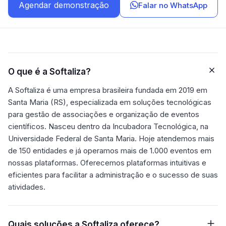
Agendar demonstração
Falar no WhatsApp
Sindicatos
Contribuição, desconto em folha e eleições
Academy
Cursos e trilhas formativas
O que é a Softaliza?
Educação Continuada
Do congresso ao curso certificado
A Softaliza é uma empresa brasileira fundada em 2019 em
Santa Maria (RS), especializada em soluções tecnológicas
App do Associado
para gestão de associações e organização de eventos
iOS e Android com a sua marca — Premium
científicos. Nasceu dentro da Incubadora Tecnológica, na
Universidade Federal de Santa Maria. Hoje atendemos mais
Fluxo de Caixa
de 150 entidades e já operamos mais de 1.000 eventos em
Conciliação bancária e prestação de contas
nossas plataformas. Oferecemos plataformas intuitivas e
eficientes para facilitar a administração e o sucesso de suas
Credenciamento
Check-in por QR Code
atividades.
Certificados
Emissão automática
Quais soluções a Softaliza oferece?