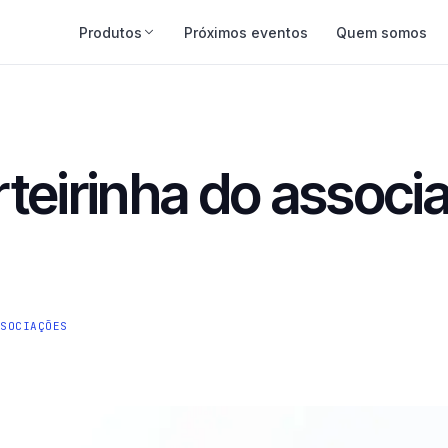
Produtos
Próximos eventos
Quem somos
Academy
o
Cursos e trilhas formativas
rteirinha do associ
Educação Continuada
redenciamento
Do congresso ao curso certificado
App do Associado
erenciado
iOS e Android com a sua marca — Premium
Fluxo de Caixa
SSOCIAÇÕES
Conciliação bancária e prestação de contas
Credenciamento
Check-in por QR Code
Certificados