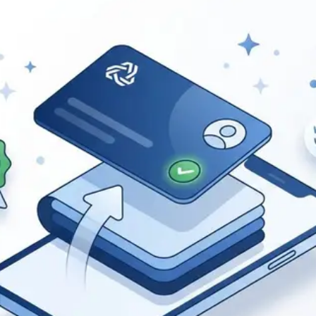
olha e eleições
Emissão automática
DOI · ISSN · ISBN
Registro Crossref
Site para associação
Site institucional integrado
Site para evento
Hotsite profissional