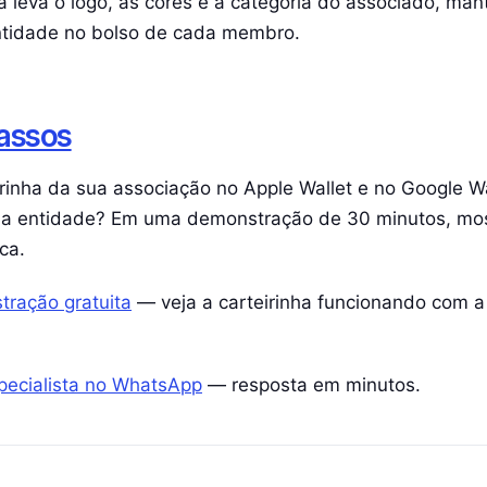
ha leva o logo, as cores e a categoria do associado, ma
ntidade no bolso de cada membro.
assos
irinha da sua associação no Apple Wallet e no Google W
ua entidade? Em uma demonstração de 30 minutos, m
ca.
ração gratuita
— veja a carteirinha funcionando com a
pecialista no WhatsApp
— resposta em minutos.