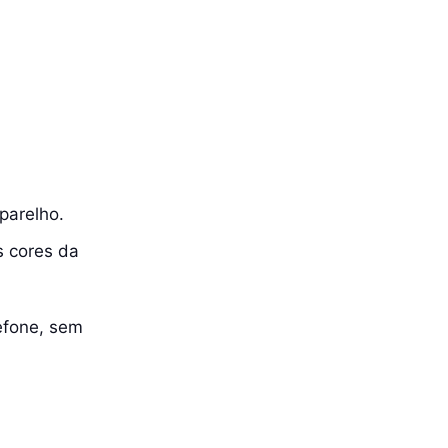
parelho.
s cores da
lefone, sem