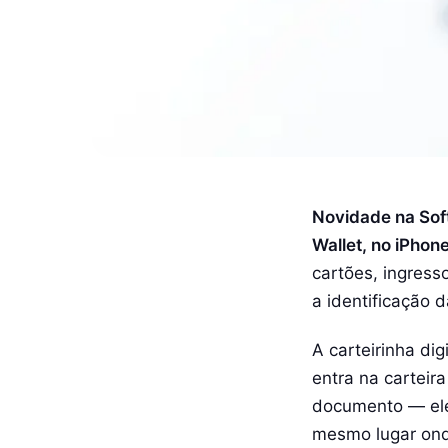
Novidade na Softa
Wallet, no iPhone
cartões, ingres
a identificação 
A carteirinha dig
entra na carteir
documento — ele 
mesmo lugar ond