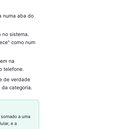
ida numa aba do
 no sistema.
lhece" como num
cem na
o telefone.
ve de verdade
 da categoria.
 — somado a uma
lar, e a