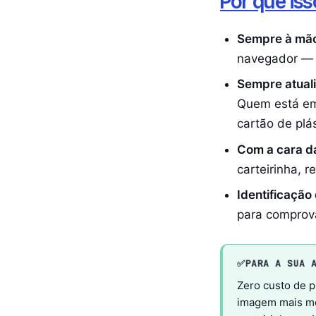
Por que is
Sempre à mã
navegador — e
Sempre atual
Quem está em 
cartão de plás
Com a cara d
carteirinha, r
Identificação 
para comprova
✅
PARA A SUA 
Zero custo de p
imagem mais mod