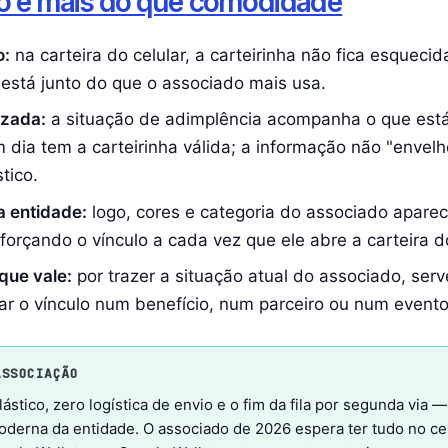
so é mais do que comodidade
o:
na carteira do celular, a carteirinha não fica esquec
stá junto do que o associado mais usa.
izada:
a situação de adimplência acompanha o que está
dia tem a carteirinha válida; a informação não "enve
tico.
a entidade:
logo, cores e categoria do associado apare
eforçando o vínculo a cada vez que ele abre a carteira d
que vale:
por trazer a situação atual do associado, ser
r o vínculo num benefício, num parceiro ou num evento
ASSOCIAÇÃO
lástico, zero logística de envio e o fim da fila por segunda via
erna da entidade. O associado de 2026 espera ter tudo no celu