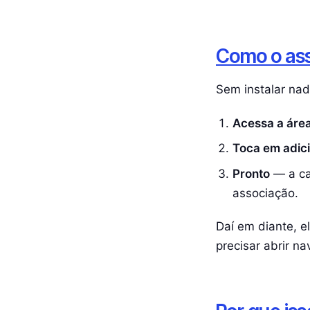
Como o ass
Sem instalar na
Acessa a áre
Toca em adici
Pronto
— a car
associação.
Daí em diante, e
precisar abrir n