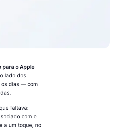
o para o Apple
ao lado dos
s os dias — com
adas.
que faltava:
associado com o
re a um toque, no